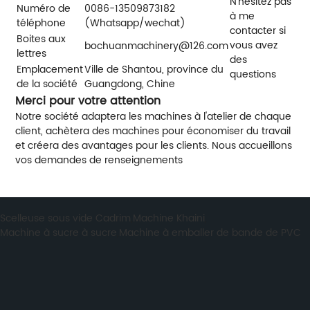
N'hésitez pas
Numéro de
0086-13509873182
à me
téléphone
(Whatsapp/wechat)
contacter si
Boites aux
vous avez
bochuanmachinery@126.com
lettres
des
Emplacement
Ville de Shantou, province du
questions
de la société
Guangdong, Chine
Merci pour votre attention
Notre société adaptera les machines à l'atelier de chaque
client, achètera des machines pour économiser du travail
et créera des avantages pour les clients. Nous accueillons
vos demandes de renseignements
Scelleuse sous vide Cadrim
,
Machine Khaini
,
Machine à sucre à sucre
,
Machine à emballer de bande de PVC