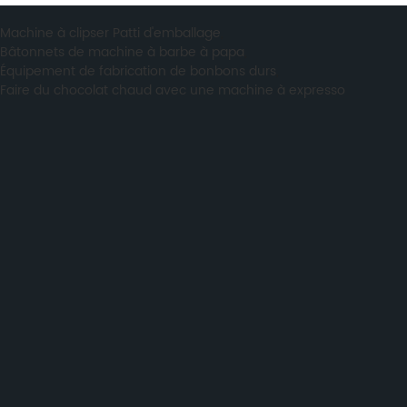
Machine à clipser Patti d'emballage
,
Bâtonnets de machine à barbe à papa
,
Équipement de fabrication de bonbons durs
,
Faire du chocolat chaud avec une machine à expresso