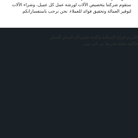
ستقوم شركتنا بتخصيص الآلات لورشة عمل كل عميل، وشراء الآلات
لتوفير العمالة وتحقيق فوائد للعملاء. نحن نرحب باستفساراتكم
كادريم فراغ السداده
,
ماكينة خيني
,
آلة السكر السكر
,
ماكينة تعبئة شريط بي في سي