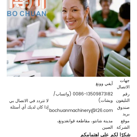
جهات
آيفي وونغ
الاتصال
رقم
0086-13509873182 (واتساب/
التليفون
ويشات)
لا تتردد في الاتصال بي
إذا كان لديك أي أسئلة
صندوق
bochuanmachinery@126.com
بريد
موقع
مدينة شانتو، مقاطعة قوانغدونغ،
الشركة
الصين
شكرًا لكم على اهتمامكم