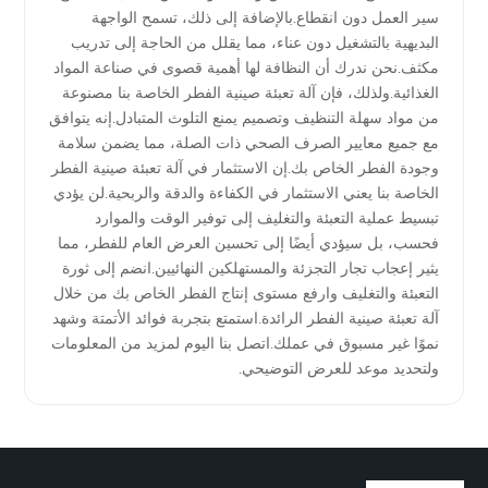
الجودة
سير العمل دون انقطاع.بالإضافة إلى ذلك، تسمح الواجهة
البديهية بالتشغيل دون عناء، مما يقلل من الحاجة إلى تدريب
للبيع
مكثف.نحن ندرك أن النظافة لها أهمية قصوى في صناعة المواد
الغذائية.ولذلك، فإن آلة تعبئة صينية الفطر الخاصة بنا مصنوعة
بالجملة
من مواد سهلة التنظيف وتصميم يمنع التلوث المتبادل.إنه يتوافق
مع جميع معايير الصرف الصحي ذات الصلة، مما يضمن سلامة
وجودة الفطر الخاص بك.إن الاستثمار في آلة تعبئة صينية الفطر
والتصدير
الخاصة بنا يعني الاستثمار في الكفاءة والدقة والربحية.لن يؤدي
تبسيط عملية التعبئة والتغليف إلى توفير الوقت والموارد
فحسب، بل سيؤدي أيضًا إلى تحسين العرض العام للفطر، مما
يثير إعجاب تجار التجزئة والمستهلكين النهائيين.انضم إلى ثورة
التعبئة والتغليف وارفع مستوى إنتاج الفطر الخاص بك من خلال
آلة تعبئة صينية الفطر الرائدة.استمتع بتجربة فوائد الأتمتة وشهد
نموًا غير مسبوق في عملك.اتصل بنا اليوم لمزيد من المعلومات
ولتحديد موعد للعرض التوضيحي.