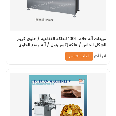
مبيعات آلة خلاط 100L للعلكة الفقاعية / حلوى كريم
الشكل الخاص / علكة إكسيليتول / آلة مضغ الحلوى
اطلب اقتباس
اقرأ أكثر