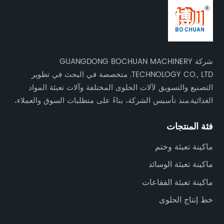
شركة GUANGDONG BOCHUAN MACHINERY
TECHNOLOGY CO., LTD. متخصصة في البحث في تطوير
التصنيع والتسويق لآلات الحلوى المختلفة وآلات تعبئة المواد
الغذائية.منذ تأسيس الشركة، بناءً على متطلبات السوق والعملاء،
واصلنا تطوير الأبحاث والتحديث التكنولوجي. لقد قمنا بتطوير
فئة المنتجات
وتصنيع سلسلة من آلات الحلوى وآلات تعبئة المواد الغذائية عالية
الجودة، كما أن منتجاتنا تتمتع بأعلى تقييم في الوطن
ماكينة تعبئة وختم
بالخارج.أنشأت شركتنا علاقات تجارية جيدة مع العديد من البلدان
ماكينة تعبئة الوسائد
في العالم، بما في ذلك الولايات المتحدة وروسيا والهند والمملكة
المتحدة وباكستان وغيرها، لمساعدة العملاء على تطوير منتجات
ماكينة تعبئة الفقاعات
جديدة، وتقليل العمالة، وتحسين الإنتاج الآلي، وزيادة الإنتاج، و
خط إنتاج الحلوى
تحقيق فوائد اقتصادية للعملاء.آلات الحلوى الغذائية: خطوط إنتاج
العلكة الفقاعية والعلكة والشوكولاتة والحلوى الناعمة والحلوى