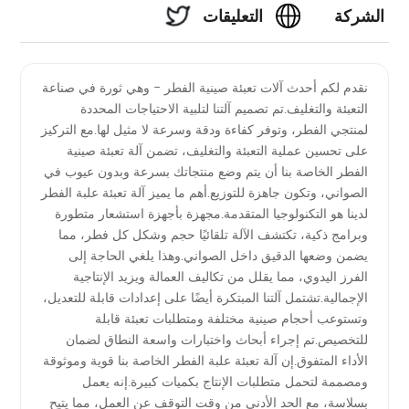
الشركة
التعليقات
المصنعة
نقدم لكم أحدث آلات تعبئة صينية الفطر - وهي ثورة في صناعة
التعبئة والتغليف.تم تصميم آلتنا لتلبية الاحتياجات المحددة
لآلة تعبئة
لمنتجي الفطر، وتوفر كفاءة ودقة وسرعة لا مثيل لها.مع التركيز
على تحسين عملية التعبئة والتغليف، تضمن آلة تعبئة صينية
علبة
الفطر الخاصة بنا أن يتم وضع منتجاتك بسرعة وبدون عيوب في
الصواني، وتكون جاهزة للتوزيع.أهم ما يميز آلة تعبئة علبة الفطر
الفطر في
لدينا هو التكنولوجيا المتقدمة.مجهزة بأجهزة استشعار متطورة
وبرامج ذكية، تكتشف الآلة تلقائيًا حجم وشكل كل فطر، مما
يضمن وضعها الدقيق داخل الصواني.وهذا يلغي الحاجة إلى
الصين -
الفرز اليدوي، مما يقلل من تكاليف العمالة ويزيد الإنتاجية
الإجمالية.تشتمل آلتنا المبتكرة أيضًا على إعدادات قابلة للتعديل،
معدات
وتستوعب أحجام صينية مختلفة ومتطلبات تعبئة قابلة
للتخصيص.تم إجراء أبحاث واختبارات واسعة النطاق لضمان
عالية
الأداء المتفوق.إن آلة تعبئة علبة الفطر الخاصة بنا قوية وموثوقة
ومصممة لتحمل متطلبات الإنتاج بكميات كبيرة.إنه يعمل
بسلاسة، مع الحد الأدنى من وقت التوقف عن العمل، مما يتيح