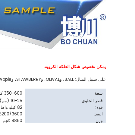
يمكن تخصيص شكل العلكة الكروية.
على سبيل المثال: BALL، وOLIVAL، وSTAWBERRY، وApple، وEGG، وBOTTLE، وما إلى ذلك.
سعة:
350-600 كجم/ساعة
قطر الحلوى:
10-25 (مم)
قوة:
82 كيلو واط
البعد:
3200/3600*700*1800 (مم)
وزن:
8850 كجم