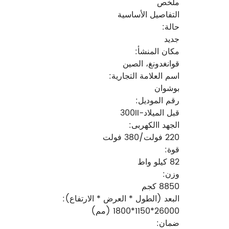
ملخص
التفاصيل الأساسية
حالة:
جديد
مكان المنشأ:
قوانغدونغ، الصين
اسم العلامة التجارية:
بوشوان
رقم الموديل:
قبل الميلاد-300II
الجهد االكهربى:
220 فولت/380 فولت
قوة:
82 كيلو واط
وزن:
8850 كجم
البعد (الطول * العرض * الارتفاع):
26000*1150*1800 (مم)
ضمان: