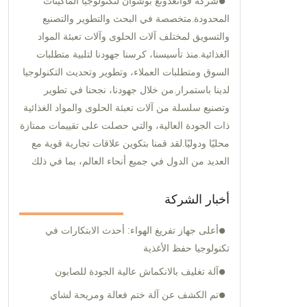
شركة قوانغدونغ بوشوان لتكنولوجيا الماكينات
المحدودة.متخصصة في البحث والتطوير والتصنيع
والتسويق لمختلف آلات الحلوى وآلات تعبئة المواد
الغذائية.منذ تأسيسنا، كرسنا جهودنا لتلبية متطلبات
السوق ومتطلبات العملاء، وتطوير وتحديث التكنولوجيا
لدينا باستمرار.من خلال جهودنا، نجحنا في تطوير
وتصنيع سلسلة من آلات تعبئة الحلوى والمواد الغذائية
ذات الجودة العالية، والتي حصلت على تقييمات ممتازة
محليًا ودوليًا.لقد قمنا بتكوين علاقات تجارية قوية مع
العديد من الدول في جميع أنحاء العالم، بما في ذلك
الولايات المتحدة وروسيا والهند والمملكة المتحدة
وباكستان وغيرها.هدفنا هو مساعدة عملائنا في تطوير
أخبار الشركة
منتجات جديدة، وخفض تكاليف العمالة، وتحسين أتمتة
أعلى جهاز تفريغ الهواء: أحدث الابتكارات في
عمليات الإنتاج، وزيادة القدرة الإنتاجية، وتحقيق فوائد
تكنولوجيا حفظ الأغذية
اقتصادية في نهاية المطاف.نحن نقدم مجموعة واسعة
من آلات الحلوى الغذائية، بما في ذلك خطوط الإنتاج
آلة تغليف بالانكماش عالية الجودة للصابون
للعلكة الفقاعية، والعلكة، والشوكولاتة، والحلوى
تم الكشف عن آلة ختم فعالة ومريحة لشاي
الناعمة، والحلوى الصلبة، والحلوى اللوحية.بالإضافة