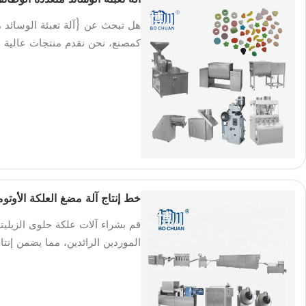
هل تبحث عن {آلة تعبئة الوسائد 
كمصنع، نحن نقدم منتجات عالية ال
خط إنتاج آلة مضغ العلكة الأوتوماتيكية XYLITOL لم
قم بشراء آلات علكة حلوى الزيليتو
الموردين الرائدين، مما يضمن إنتاج