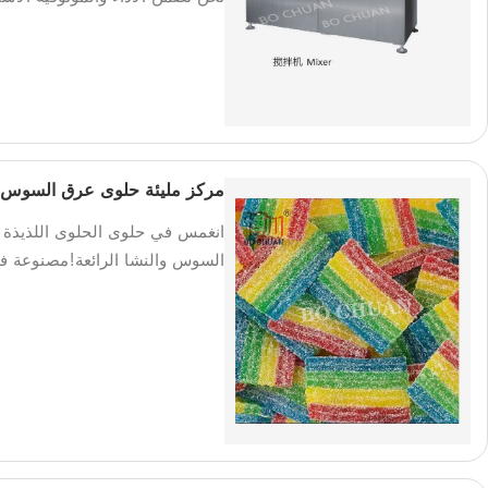
مركز مليئة حلوى عرق السوس غا
انغمس في حلوى الحلوى اللذيذة و
السوس والنشا الرائعة!مصنوعة ف