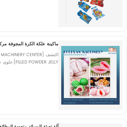
ماكينة علكة الكرة المجوفة مركز
اكتشف {HINERY CENTER
FILLED POWDER JELLY}.حلوى عالية الجودة مصنوعة بدقة.الرضا مضمون!
آلة تعبئة الوسائد متعددة الوظائ