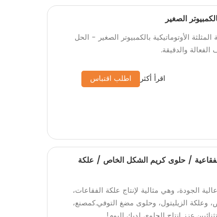
بالكمبيوتر الصغير
لمثلثة الأوتوماتيكية بالكمبيوتر الصغير - الحل
 الفعالة والدقيقة.
اقرأ أكثر
اطلب اقتباس
لاط 100L للعلكة الفقاعية / حلوى كريم الشكل الخاص / علكة
لة الخلاط سعة 100 لتر عالية الجودة، وهي مثالية لإنتاج علكة الفقاعات،
 وعلكة الزيليتول، وحلوى مضغ التوفي.كمصنع،
نائيين.عزز إنتاج الحلوى لديك اليوم!