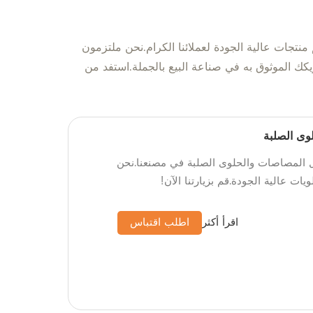
دة في مجال تصنيع وتوريد معدات تعبئة المواد الغذائية في الصين، تفخر {Company Name} بتقديم منتجات عالية الجودة لعملائنا الكرام.نحن ملتزمون
ة في جميع أنحاء العالم، مما يضمن نجاح أعمالهم.ثق في {Company Name} لتكون شريكك الموثوق به في صناعة البيع بالجملة.استفد من
وى الصلبة
ل المصاصات والحلوى الصلبة في مصنعنا.نحن
 عالية الجودة.قم بزيارتنا الآن!
اقرأ أكثر
اطلب اقتباس