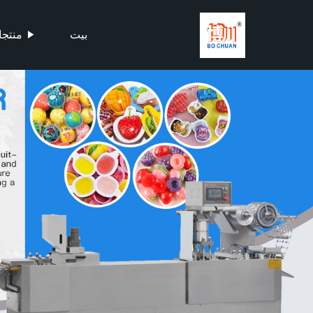
بيت
منتج