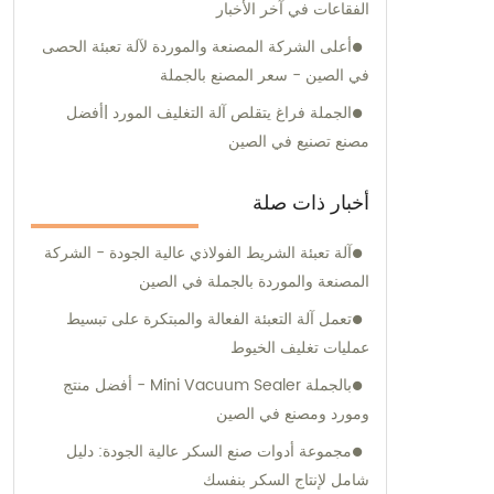
الفقاعات في آخر الأخبار
إلى ذلك، نحن نقدم خيارات مختلفة لآلات التعبئة
أعلى الشركة المصنعة والموردة لآلة تعبئة الحصى
والتغليف، مثل آلات التعبئة العمودية، آلات تعبئة
في الصين - سعر المصنع بالجملة
الوسائد، وآلات تعبئة الفقاعة المسطحة.نحن ملتزمون
بتقديم خدمات مبيعات واستشارات ممتازة لضمان
الجملة فراغ يتقلص آلة التغليف المورد |أفضل
حصول عملائنا على أفضل الحلول المصممة خصيصًا
مصنع تصنيع في الصين
لتلبية احتياجاتهم الخاصة.
أخبار ذات صلة
آلة تعبئة الشريط الفولاذي عالية الجودة - الشركة
المصنعة والموردة بالجملة في الصين
تعمل آلة التعبئة الفعالة والمبتكرة على تبسيط
عمليات تغليف الخيوط
بالجملة Mini Vacuum Sealer - أفضل منتج
ومورد ومصنع في الصين
مجموعة أدوات صنع السكر عالية الجودة: دليل
شامل لإنتاج السكر بنفسك