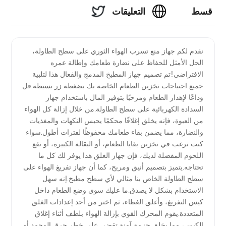
قسط
التعليقات
السدادة
نقدم لكم جهاز منع تسرب الهواء الثوري على سطح الطاولة،
الحل الأمثل للحفاظ على نضارة طعامك وإطالة عمره
فراغ
الافتراضي!تم تصميم جهاز المطبخ المدمج والفعال هذا لتلبية
جميع احتياجات تخزين الطعام الخاصة بك بضغطة زر بسيطة.قل
الطاولة -
وداعًا لإهدار الطعام ومرحبًا بتوفير المال باستخدام جهاز
السدادة الكهربائية على سطح الطاولة.من خلال إزالة كل الهواء
الشركة
من العبوة، فإنه يخلق إغلاقًا محكمًا يحبس النكهات والمغذيات
والنضارة، مما يضمن بقاء طعامك محفوظًا لفترات أطول.سواء
كنت ترغب في تخزين بقايا الطعام، أو البقالة الكبيرة، أو نقع
المصنعة
اللحوم المفضلة لديك، فإن جهاز الغلق هذا يوفر لك كل ما
تحتاجه.يتميز بتصميم أنيق ومريح، كما أن جهاز تفريغ الهواء على
الرائدة
سطح الطاولة الخاص بنا مثالي لأي سطح مطبخ.إنه سهل
الاستخدام بشكل لا يصدق.ما عليك سوى وضع الطعام داخل
للبيع
كيس التفريغ، وأغلق الغطاء، ثم اختر من أحد إعدادات الغلق
المتعددة.يقوم المحرك القوي بإزالة الهواء بلطف أثناء إغلاق
الكيس، مما يخلق حزمة آمنة تقضي على خطر حرق المجمد أو