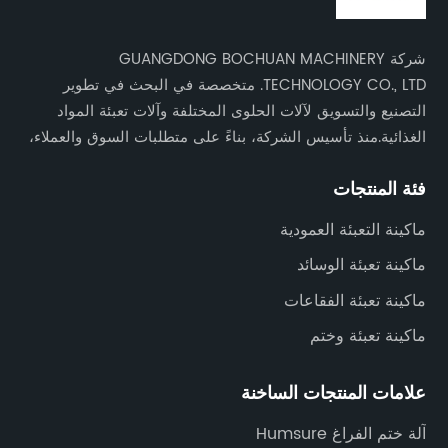
شركة GUANGDONG BOCHUAN MACHINERY
TECHNOLOGY CO., LTD. متخصصة في البحث في تطوير
التصنيع والتسويق لآلات الحلوى المختلفة وآلات تعبئة المواد
الغذائية.منذ تأسيس الشركة، بناءً على متطلبات السوق والعملاء،
واصلنا تطوير الأبحاث والتحديث التكنولوجي. لقد قمنا بتطوير
فئة المنتجات
وتصنيع سلسلة من آلات الحلوى وآلات تعبئة المواد الغذائية عالية
الجودة، كما أن منتجاتنا تتمتع بأعلى تقييم في الوطن
ماكينة التعبئة العمودية
بالخارج.أنشأت شركتنا علاقات تجارية جيدة مع العديد من البلدان
ماكينة تعبئة الوسائد
في العالم، بما في ذلك الولايات المتحدة وروسيا والهند والمملكة
المتحدة وباكستان وغيرها، لمساعدة العملاء على تطوير منتجات
ماكينة تعبئة الفقاعات
جديدة، وتقليل العمالة، وتحسين الإنتاج الآلي، وزيادة الإنتاج، و
ماكينة تعبئة وختم
تحقيق فوائد اقتصادية للعملاء.آلات الحلوى الغذائية: خطوط إنتاج
العلكة الفقاعية والعلكة والشوكولاتة والحلوى الناعمة والحلوى
علامات المنتجات الساخنة
الصلبة والحلوى اللوحية؛آلات التعبئة والتغليف: آلة التعبئة
العمودية، آلة تغليف الوسائد، آلة تعبئة الفقاعة المسطحة.
آلة ختم الفراغ Humsure