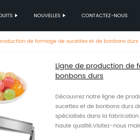
DUITS
NOUVELLES
CONTACTEZ-NOUS
production de formage de sucettes et de bonbons durs
Ligne de production de 
bonbons durs
Découvrez notre ligne de prod
sucettes et de bonbons durs 
spécialisés dans la fabricatio
haute qualité.Visitez-nous mai