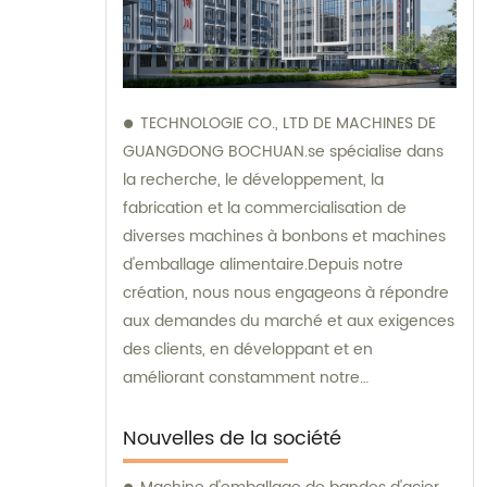
TECHNOLOGIE CO., LTD DE MACHINES DE
GUANGDONG BOCHUAN.se spécialise dans
la recherche, le développement, la
fabrication et la commercialisation de
diverses machines à bonbons et machines
d'emballage alimentaire.Depuis notre
création, nous nous engageons à répondre
aux demandes du marché et aux exigences
des clients, en développant et en
améliorant constamment notre
technologie.Grâce à nos efforts, nous avons
développé et fabriqué avec succès une
Nouvelles de la société
série de machines d'emballage de bonbons