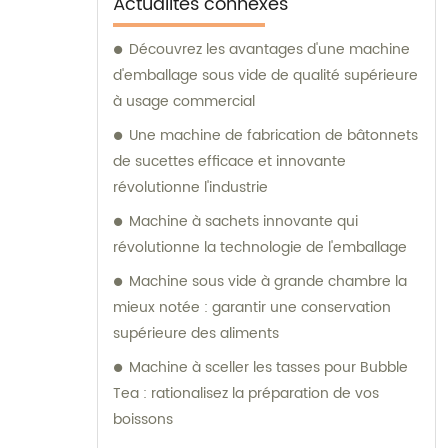
Actualités connexes
comprimés.De plus, nous proposons
diverses options de machines d'emballage,
Découvrez les avantages d'une machine
telles que des machines d'emballage
d'emballage sous vide de qualité supérieure
verticales, des machines d'emballage sous
à usage commercial
forme de coussins et des machines
Une machine de fabrication de bâtonnets
d'emballage sous blister plat.Nous nous
de sucettes efficace et innovante
engageons à fournir d’excellents services de
révolutionne l'industrie
vente et de consultation pour garantir que
Machine à sachets innovante qui
nos clients reçoivent les meilleures solutions
révolutionne la technologie de l'emballage
adaptées à leurs besoins spécifiques.
Machine sous vide à grande chambre la
mieux notée : garantir une conservation
supérieure des aliments
Machine à sceller les tasses pour Bubble
Tea : rationalisez la préparation de vos
boissons