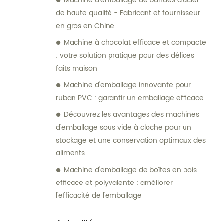
Machine d'emballage de bandes d'acier
et d'aliments de haute qualité, qui ont reçu
de haute qualité - Fabricant et fournisseur
d'excellentes évaluations tant au niveau
en gros en Chine
national qu'international.Nous avons noué
de solides relations commerciales avec de
Machine à chocolat efficace et compacte
nombreux pays dans le monde, notamment
: votre solution pratique pour des délices
les États-Unis, la Russie, l'Inde, le Royaume-
faits maison
Uni, le Pakistan et bien d'autres encore.Notre
Machine d'emballage innovante pour
objectif est d'aider nos clients à développer
ruban PVC : garantir un emballage efficace
de nouveaux produits, à réduire les coûts de
Découvrez les avantages des machines
main-d'œuvre, à améliorer l'automatisation
d'emballage sous vide à cloche pour un
des processus de production, à augmenter
stockage et une conservation optimaux des
la capacité de production et, à terme, à
aliments
apporter des avantages économiques.Nous
proposons une large gamme de machines
Machine d'emballage de boîtes en bois
pour la fabrication de bonbons, notamment
efficace et polyvalente : améliorer
des lignes de production de bubble-gum,
l'efficacité de l'emballage
de chewing-gum, de chocolat, de bonbons
mous, de bonbons durs et de bonbons en