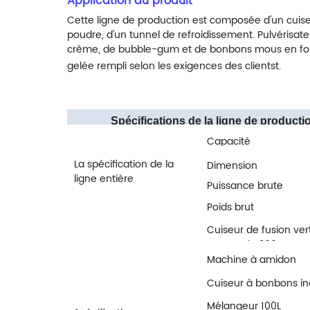
Application du produit
Cette ligne de production est composée d'un cuis
poudre, d'un tunnel de refroidissement. Pulvérisat
crème, de bubble-gum et de bonbons mous en forme 
gelée rempli selon les exigences des clients
t.
Spécifications de la ligne de produc
Capacité
La spécification de la
Dimension
ligne entière
Puissance brute
Poids brut
Cuiseur de fusion vert
vapeur de 300 L
Machine à amidon
Cuiseur à bonbons in
à vapeur de 300 L
Mélangeur 100L