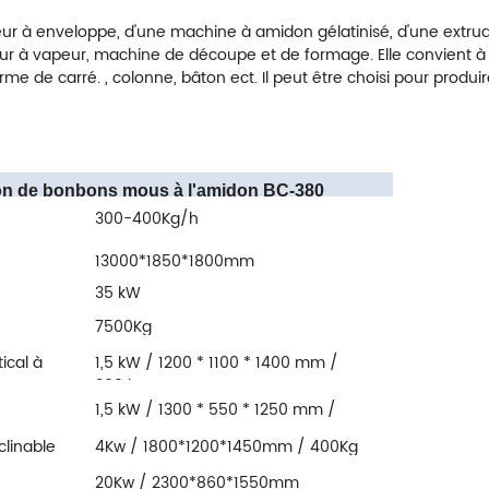
eur à enveloppe, d'une machine à amidon gélatinisé, d'une extr
eur à vapeur, machine de découpe et de formage. Elle convient à l
de carré. , colonne, bâton ect. Il peut être choisi pour produi
tion de bonbons mous à l'amidon BC-380
300-400Kg/h
13000*1850*1800mm
35 kW
7500Kg
ical à
1,5 kW / 1200 * 1100 * 1400 mm /
300 kg
1,5 kW / 1300 * 550 * 1250 mm /
150 kg
clinable
4Kw / 1800*1200*1450mm / 400Kg
20Kw / 2300*860*1550mm