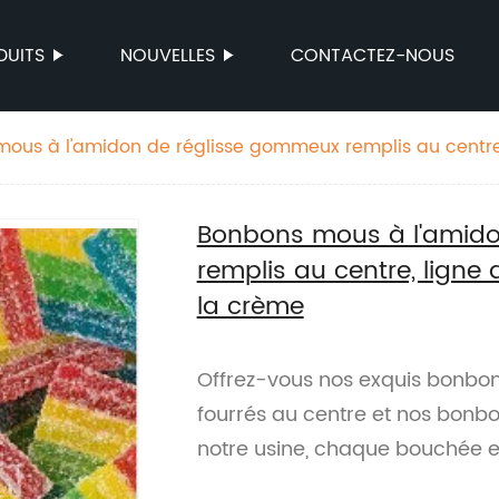
DUITS
NOUVELLES
CONTACTEZ-NOUS
ous à l'amidon de réglisse gommeux remplis au centre,
ns à la crème
Bonbons mous à l'amido
remplis au centre, lign
la crème
Offrez-vous nos exquis bonbon
fourrés au centre et nos bonb
notre usine, chaque bouchée e