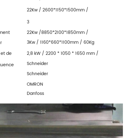
/1500Kg
22Kw / 2600*1150*1500mm /
2200Kg
3
kilowatts/1600*550*1650mm/300K
ement
22Kw /8850*2100*1850mm /
g
2700Kg
3Kw / 1160*660*1100mm / 60Kg
r
et de
2,8 kW / 2200 * 1050 * 1650 mm /
350 kg
Schneider
équence
Schneider
OMRON
Danfoss